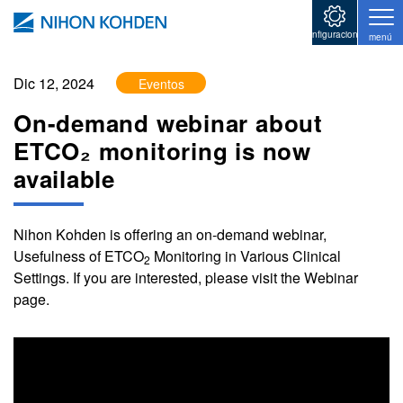
Pasar al contenido principal
configuraciones
menú
Dic 12, 2024
Eventos
On-demand webinar about
ETCO₂ monitoring is now
available
Nihon Kohden is offering an on-demand webinar,
Usefulness of ETCO
Monitoring in Various Clinical
2
Settings. If you are interested, please visit the Webinar
page.
Image