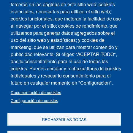
terceros en las páginas de este sitio web: cookies
Soporte
esenciales, necesarias para utilizar el sitio web;
cookies funcionales, que mejoran la facilidad de uso
Solicitud de soporte técnico
al navegar por el sitio; cookies de rendimiento, que
utilizamos para generar datos agregados sobre el
uso del sitio web y estadísticas; y cookies de
marketing, que se utilizan para mostrar contenido y
publicidad relevante. Si eliges "ACEPTAR TODO",
das tu consentimiento para el uso de todas las
Footer vertical
cookies. Puedes aceptar y rechazar tipos de cookies
Contáctenos
individuales y revocar tu consentimiento para el
futuro en cualquier momento en "Configuración".
Mapa del Sitio
Documentación de cookies
Imprimir
Configuración de cookies
Política de Privacidad
RECHAZARLAS TODAS