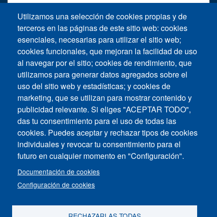
Utilizamos una selección de cookies propias y de
Soporte
terceros en las páginas de este sitio web: cookies
esenciales, necesarias para utilizar el sitio web;
cookies funcionales, que mejoran la facilidad de uso
Solicitud de soporte técnico
al navegar por el sitio; cookies de rendimiento, que
utilizamos para generar datos agregados sobre el
uso del sitio web y estadísticas; y cookies de
marketing, que se utilizan para mostrar contenido y
publicidad relevante. Si eliges "ACEPTAR TODO",
das tu consentimiento para el uso de todas las
Footer vertical
cookies. Puedes aceptar y rechazar tipos de cookies
Contáctenos
individuales y revocar tu consentimiento para el
futuro en cualquier momento en "Configuración".
Mapa del Sitio
Documentación de cookies
Imprimir
Configuración de cookies
Política de Privacidad
RECHAZARLAS TODAS